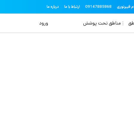
topheader
م فیبرنوری
09147885868
ارتباط با ما
درباره ما
منوی حساب کاربری
طق
مناطق تحت پوشش
ورود