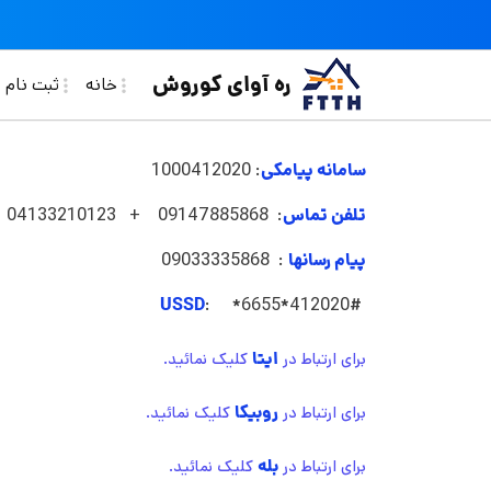
فتن به محتوای اصلی
in navigation
ره آوای کوروش
خانه
ثبت نام ف
سامانه پیامکی
: 1000412020
تلفن تماس
: 09147885868 + 04133210123
پیام رسانها
: 09033335868
USSD
: *6655*412020#
ایتا
برای ارتباط در
کلیک نمائید.
روبیکا
برای ارتباط در
کلیک نمائید.
بله
برای ارتباط در
کلیک نمائید.