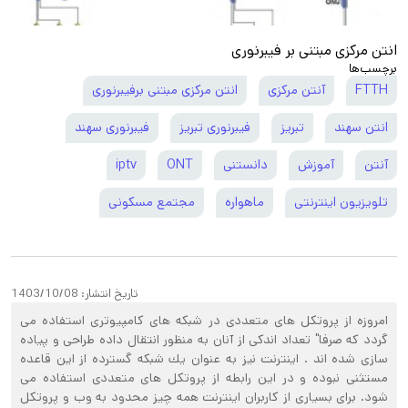
انتن مرکزی مبتنی بر فیبرنوری
برچسب‌ها
FTTH
آنتن مرکزی
انتن مرکزی مبتنی برفیبرنوری
انتن سهند
تبریز
فیبرنوری تبریز
فیبرنوری سهند
آنتن
آموزش
دانستنی
ONT
iptv
تلویزیون اینترنتی
ماهواره
مجتمع مسکونی
تاریخ انتشار:
1403/10/08
امروزه از پروتكل های متعددی در شبكه های كامپيوتری استفاده می
گردد كه صرفا" تعداد اندكی از آنان به منظور انتقال داده طراحی و پياده
سازی شده اند . اينترنت نيز به عنوان يك شبكه گسترده از اين قاعده
مستثنی نبوده و در اين رابطه از پروتكل های متعددی استفاده می
شود. برای بسياری از كاربران اينترنت همه چيز محدود به وب و پروتكل