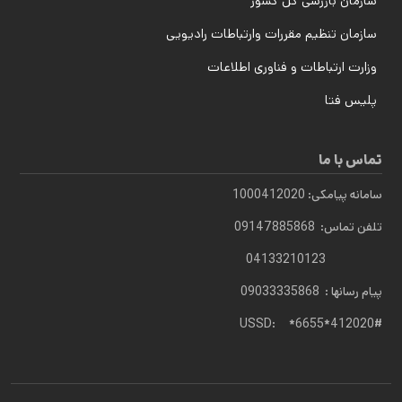
سازمان بازرسی کل کشور
سازمان تنظیم مقررات وارتباطات رادیویی
وزارت ارتباطات و فناوری اطلاعات
پلیس فتا
تماس با ما
سامانه پیامکی: 1000412020
تلفن تماس: 09147885868
04133210123
پیام رسانها : 09033335868
USSD: *6655*412020#