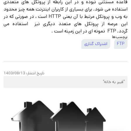
قاعده مستثنی نبوده و در اين رابطه از پروتكل های متعددی
استفاده می شود. برای بسياری از كاربران اينترنت همه چيز محدود
به وب و پروتكل مرتبط با آن يعنی HTTP است ، در صورتی كه در
اين عرصه از پروتكل های متعدد ديگری نيز استفاده می
گردد. FTP نمونه ای در اين زمينه است .
برچسب‌ها
FTP
اشتراک گذاری
تاریخ انتشار:
1403/08/13
"فیبر به خانه"