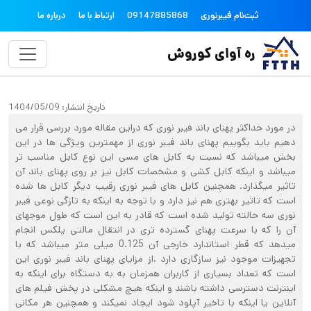
فتن به محتوای اصلی
topheader
ثبت‌نام فیبرنوری
09147885868
ارتباط با ما
درباره ما
ره آوای کوروش
تاریخ انتشار:
1404/05/09
در مورد حداکثر پهنای باند فیبر نوری که دراین مقاله مورد بررسی قرار می
دهیم باید بگوییم پهنای باند فیبر نوری از مهمترین ویژگی ها در این
بخش میباشد که نسبت به کابل های مسی این نوع کابل مناسب تر
میباشد و اینکه کابل کشی و مشخصات کابل نیز بر روی پهنای باند آن
تاثیر میگذارد. همچنین کابل های فیبر نوری رقیب دیگر کابل ها شده
است که تاثیر بهتری هم نیز دارد و با توجه به اینکه به تازگی نوعی فیبر
نوری سه حالته تولید شده است که قادر به این است که طول موجهای
آن را که با سرعت پهنای گسترده تری در انتقال مالتی پلکس انجام
میدهد که قطر استاندارد خارجی آن 0.125 میلی متر میباشد که با
تجهیزات موجود نیز سازگاری دارد .از مزایای پهنای باند فیبر نوری این
است که تعداد بسیاری از کاربران همزمان به به دستگاه برای اینکه به
اینترنت دسترسی داشته باشند و اینکه هیچ مشکلی در پخش فیلم های
آنلاین یا اینکه با تاخیر آپلود شود ایجاد نمیکند و همچنین هر مکانی