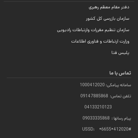
دفتر مقام معظم رهبری
سازمان بازرسی کل کشور
سازمان تنظیم مقررات وارتباطات رادیویی
وزارت ارتباطات و فناوری اطلاعات
پلیس فتا
تماس با ما
سامانه پیامکی: 1000412020
تلفن تماس: 09147885868
04133210123
پیام رسانها : 09033335868
USSD: *6655*412020#