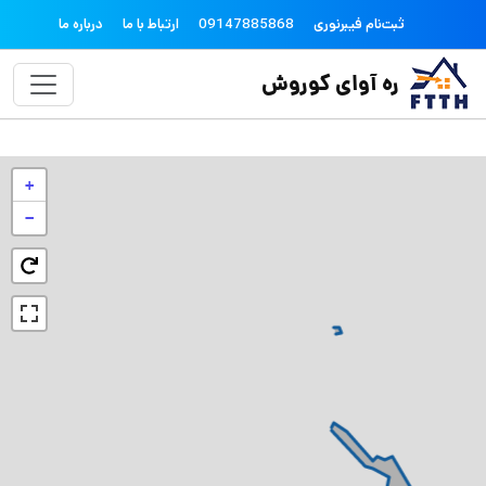
فتن به محتوای اصلی
topheader
ثبت‌نام فیبرنوری
09147885868
ارتباط با ما
درباره ما
ره آوای کوروش
+
−