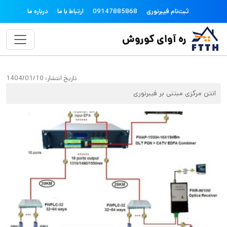
فتن به محتوای اصلی
topheader
ثبت‌نام فیبرنوری
09147885868
ارتباط با ما
درباره ما
ره آوای کوروش
تاریخ انتشار:
1404/01/10
انتن مرکزی مبتنی بر فیبرنوری