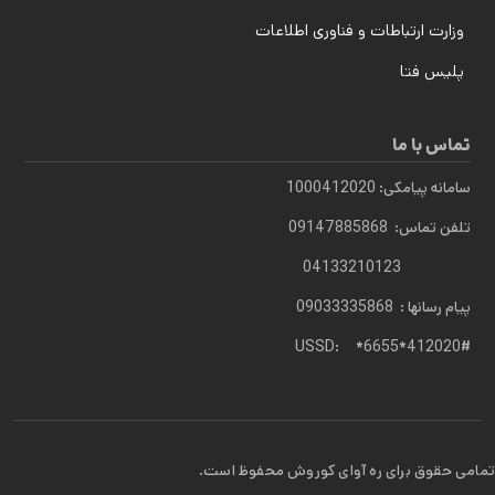
وزارت ارتباطات و فناوری اطلاعات
پلیس فتا
تماس با ما
سامانه پیامکی: 1000412020
تلفن تماس: 09147885868
04133210123
پیام رسانها : 09033335868
USSD: *6655*412020#
تمامی حقوق برای ره آوای کوروش محفوظ است.