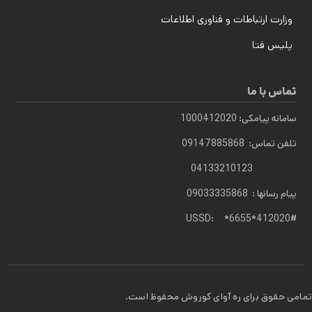
وزارت ارتباطات و فناوری اطلاعات
پلیس فتا
تماس با ما
سامانه پیامکی: 1000412020
تلفن تماس: 09147885868
04133210123
پیام رسانها : 09033335868
USSD: *6655*412020#
تمامی حقوق برای ره آوای کوروش محفوظ است.