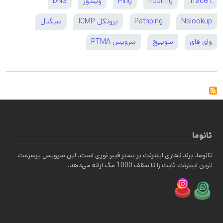
Tracert
ifconfig
Ping
ویندوز
DNS
Nslookup
Pathping
پروتکل ICMP
سیگنال
وای فای
سوییچ
سرویس PTMA
تانوما
تانوما، برند تجاری اینترنت بر بستر فیبر نوری است. این سرویس پرسرعت
ترین اینترنت ثابت را تا سقف 1000 مگ ارائه می‌دهد.