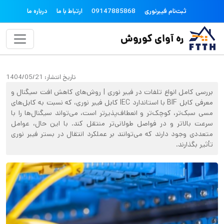
فتن به محتوای اصلی
topheader
ثبت‌نام فیبرنوری
09147885868
ارتباط با ما
درباره ما
ره آوای کوروش
تاریخ انتشار:
1404/05/21
بررسی کامل انواع تلفات در فیبر نوری | روش‌های کاهش افت سیگنال و
معرفی کابل BIF با استاندارد IEC کابل فیبر نوری، که نسبت به کابل‌های
مسی سبک‌تر، کوچک‌تر و انعطاف‌پذیرتر است، می‌تواند سیگنال‌ها را با
سرعت بالاتر و در فواصل طولانی‌تر منتقل کند. با این حال، عوامل
متعددی وجود دارند که می‌توانند بر عملکرد انتقال در بستر فیبر نوری
تأثیر بگذارند.