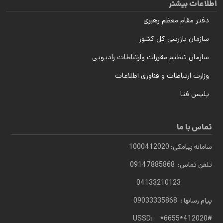
اطلاعات بیشتر
دفتر مقام معظم رهبری
سازمان بازرسی کل کشور
سازمان تنظیم مقررات وارتباطات رادیویی
وزارت ارتباطات و فناوری اطلاعات
پلیس فتا
تماس با ما
سامانه پیامکی: 1000412020
تلفن تماس: 09147885868
04133210123
پیام رسانها : 09033335868
USSD: *6655*412020#