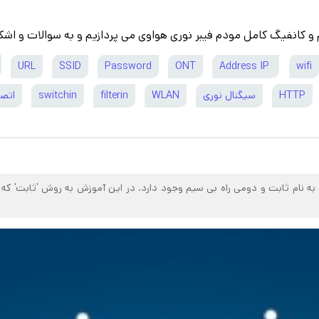
م و کانفیگ کامل مودم فیبر نوری هواوی می پردازیم و به سوالات و اشک
URL
SSID
Password
ONT
Address IP
wifi
HTTP
سیگنال نوری
WLAN
filterin
switchin
اتصا