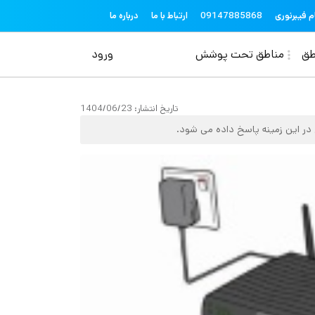
topheader
م فیبرنوری
09147885868
ارتباط با ما
درباره ما
منوی حساب کاربری
طق
مناطق تحت پوشش
ورود
تاریخ انتشار:
1404/06/23
 در این زمینه پاسخ داده می شود.