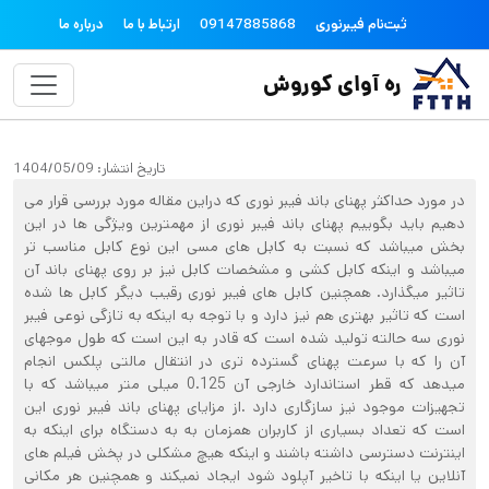
فتن به محتوای اصلی
topheader
ثبت‌نام فیبرنوری
09147885868
ارتباط با ما
درباره ما
ره آوای کوروش
تاریخ انتشار:
1404/05/09
در مورد حداکثر پهنای باند فیبر نوری که دراین مقاله مورد بررسی قرار می
دهیم باید بگوییم پهنای باند فیبر نوری از مهمترین ویژگی ها در این
بخش میباشد که نسبت به کابل های مسی این نوع کابل مناسب تر
میباشد و اینکه کابل کشی و مشخصات کابل نیز بر روی پهنای باند آن
تاثیر میگذارد. همچنین کابل های فیبر نوری رقیب دیگر کابل ها شده
است که تاثیر بهتری هم نیز دارد و با توجه به اینکه به تازگی نوعی فیبر
نوری سه حالته تولید شده است که قادر به این است که طول موجهای
آن را که با سرعت پهنای گسترده تری در انتقال مالتی پلکس انجام
میدهد که قطر استاندارد خارجی آن 0.125 میلی متر میباشد که با
تجهیزات موجود نیز سازگاری دارد .از مزایای پهنای باند فیبر نوری این
است که تعداد بسیاری از کاربران همزمان به به دستگاه برای اینکه به
اینترنت دسترسی داشته باشند و اینکه هیچ مشکلی در پخش فیلم های
آنلاین یا اینکه با تاخیر آپلود شود ایجاد نمیکند و همچنین هر مکانی