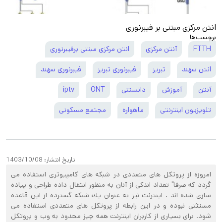
انتن مرکزی مبتنی بر فیبرنوری
برچسب‌ها
FTTH
آنتن مرکزی
انتن مرکزی مبتنی برفیبرنوری
انتن سهند
تبریز
فیبرنوری تبریز
فیبرنوری سهند
آنتن
آموزش
دانستنی
ONT
iptv
تلویزیون اینترنتی
ماهواره
مجتمع مسکونی
تاریخ انتشار:
1403/10/08
امروزه از پروتكل های متعددی در شبكه های كامپيوتری استفاده می
گردد كه صرفا" تعداد اندكی از آنان به منظور انتقال داده طراحی و پياده
سازی شده اند . اينترنت نيز به عنوان يك شبكه گسترده از اين قاعده
مستثنی نبوده و در اين رابطه از پروتكل های متعددی استفاده می
شود. برای بسياری از كاربران اينترنت همه چيز محدود به وب و پروتكل