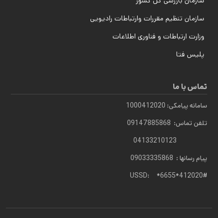
سازمان بازرسی کل کشور
سازمان تنظیم مقررات وارتباطات رادیویی
وزارت ارتباطات و فناوری اطلاعات
پلیس فتا
تماس با ما
سامانه پیامکی: 1000412020
تلفن تماس: 09147885868
04133210123
پیام رسانها : 09033335868
USSD: *6655*412020#