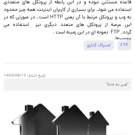
قاعده مستثنی نبوده و در اين رابطه از پروتكل های متعددی
استفاده می شود. برای بسياری از كاربران اينترنت همه چيز محدود
به وب و پروتكل مرتبط با آن يعنی HTTP است ، در صورتی كه در
اين عرصه از پروتكل های متعدد ديگری نيز استفاده می
گردد. FTP نمونه ای در اين زمينه است .
برچسب‌ها
FTP
اشتراک گذاری
تاریخ انتشار:
1403/08/13
"فیبر به خانه"