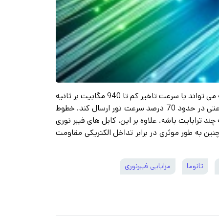
اینترنت فیبر نوری چیست؟ اینترنت فیبر نوری که معمولاً به نام اینترنت “فیبر” نامیده می شود. یک اتصال پهن باند است که می تواند با سرعت تاخیر کم تا 940 مگابیت بر ثانیه
(مگابیت بر ثانیه) برسد. این فناوری از کابل فیبر نوری استفاده می کند. که به طرز شگفت انگیزی می تواند اطلاعات را با سرعتی در حدود 70 درصد سرعت نور ارسال کند. خطوط
چند ترابایت باشه. علاوه بر این، کابل های فیبر نوری
ن به طور موثری در برابر تداخل الکتریکی مقاومت
تانوما
مزایایی فیبرنوری