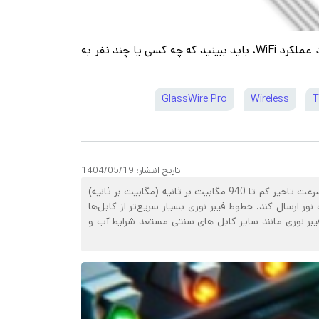
شاید به تازگی متوجه شده‌اید که وای فای شما کندتر از حد معمول کار می‌کند. قبل از بررسی چگونگی تقویت سیگنال و بهبود عملکرد WiFi، باید ببینید که چه کسی یا چند نفر به
GlassWire Pro
Wireless
T
تاریخ انتشار:
1404/05/19
اینترنت فیبر نوری چیست؟ اینترنت فیبر نوری که معمولاً به نام اینترنت “فیبر” نامیده می شود. یک اتصال پهن باند است که می تواند با سرعت تاخیر کم تا 940 مگابیت بر ثانیه (مگابیت بر ثانیه)
 استفاده می کند. که به طرز شگفت انگیزی می تواند اطلاعات را با سرعتی در حدود 70 درصد سرعت نور ارسال کند. خطوط فیبر نوری بسیار سریع‌تر از کابل‌ها
فیبر نوری مانند سایر کابل های سنتی مستعد شرایط آب و