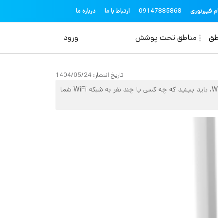
topheader
م فیبرنوری
09147885868
ارتباط با ما
درباره ما
منوی حساب کاربری
طق
مناطق تحت پوشش
ورود
تاریخ انتشار:
1404/05/24
شاید به تازگی متوجه شده‌اید که وای فای شما کندتر از حد معمول کار می‌کند. قبل از بررسی چگونگی تقویت سیگنال و بهبود عملکرد WiFi، باید ببینید که چه کسی یا چند نفر به شبکه WiFi شما