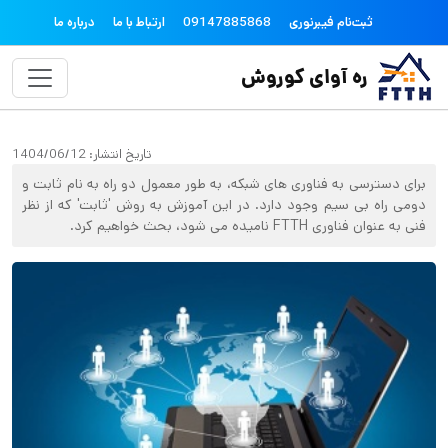
فتن به محتوای اصلی
topheader
ثبت‌نام فیبرنوری
09147885868
ارتباط با ما
درباره ما
ره آوای کوروش
تاریخ انتشار:
1404/06/12
برای دسترسی به فناوری های شبکه، به طور معمول دو راه به نام ثابت و
دومی راه بی سیم وجود دارد. در این آموزش به روش 'ثابت' که از نظر
فنی به عنوان فناوری FTTH نامیده می شود، بحث خواهیم کرد.