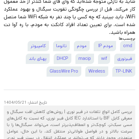
شاید به تازگی متوجه شده‌اید که وای فای شما کندتر از حد معمول
کار می‌کند. قبل از بررسی چگونگی تقویت سیگنال و بهبود عملکرد
WiFi، باید ببینید که چه کسی یا چند نفر به شبکه WiFi شما متصل
شده است. برای تعیین تعداد افراد کانکت به مودم، با ره آوا نت
همراه باشید.
برچسب‌ها
cmd
مودم IP
مودم
تانوما
کامپیوتر
فیبرنوری
wif
macip
DHCP
پهنای باند
GlassWire Pro
Wireless
TP-LINK
تاریخ انتشار:
1404/05/21
بررسی کامل انواع تلفات در فیبر نوری | روش‌های کاهش افت سیگنال و
معرفی کابل BIF با استاندارد IEC کابل فیبر نوری، که نسبت به کابل‌های
مسی سبک‌تر، کوچک‌تر و انعطاف‌پذیرتر است، می‌تواند سیگنال‌ها را با
سرعت بالاتر و در فواصل طولانی‌تر منتقل کند. با این حال، عوامل
متعددی وجود دارند که می‌توانند بر عملکرد انتقال در بستر فیبر نوری