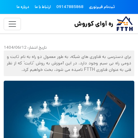
فتن به محتوای اصلی
topheader
ثبت‌نام فیبرنوری
09147885868
ارتباط با ما
درباره ما
ره آوای کوروش
تاریخ انتشار:
1404/06/12
برای دسترسی به فناوری های شبکه، به طور معمول دو راه به نام ثابت و
دومی راه بی سیم وجود دارد. در این آموزش به روش 'ثابت' که از نظر
فنی به عنوان فناوری FTTH نامیده می شود، بحث خواهیم کرد.