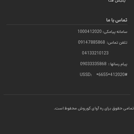
پلیس فتا
تماس با ما
سامانه پیامکی: 1000412020
تلفن تماس: 09147885868
04133210123
پیام رسانها : 09033335868
USSD: *6655*412020#
تمامی حقوق برای ره آوای کوروش محفوظ است.