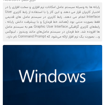
تاریخ انتشار:
1404/06/09
رایانه‌ ها به وسیله سیستم عامل امکانات نرم افزاری و سخت افزاری را در
اختیار کاربران قرار می‌ دهند و این کار را با استفاده از رابط کاربری User
Interface انجام می‌ دهند. رابط کاربری در سیستم عامل‌ های قدیمی
فقط بصورت متنی بود (همانند خط فرمان) و با پیشرفت دانش رایانه ،
رابط‌های کاربری گرافیکی Graphic User Interface هم به سیستم عامل‌
ها افزوده شد. خط فرمان در سیستم عامل‌های مانند ویندوز ، لینوکس
و… بصورت یک نرم افزار ارائه می‌شود که Command Prompt نام دارد.