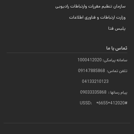
سازمان تنظیم مقررات وارتباطات رادیویی
وزارت ارتباطات و فناوری اطلاعات
پلیس فتا
تماس با ما
سامانه پیامکی: 1000412020
تلفن تماس: 09147885868
04133210123
پیام رسانها : 09033335868
USSD: *6655*412020#