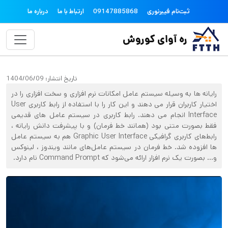
فتن به محتوای اصلی
topheader
ثبت‌نام فیبرنوری
09147885868
ارتباط با ما
درباره ما
ره آوای کوروش
تاریخ انتشار:
1404/06/09
رایانه‌ ها به وسیله سیستم عامل امکانات نرم افزاری و سخت افزاری را در
اختیار کاربران قرار می‌ دهند و این کار را با استفاده از رابط کاربری User
Interface انجام می‌ دهند. رابط کاربری در سیستم عامل‌ های قدیمی
فقط بصورت متنی بود (همانند خط فرمان) و با پیشرفت دانش رایانه ،
رابط‌های کاربری گرافیکی Graphic User Interface هم به سیستم عامل‌
ها افزوده شد. خط فرمان در سیستم عامل‌های مانند ویندوز ، لینوکس
و… بصورت یک نرم افزار ارائه می‌شود که Command Prompt نام دارد.