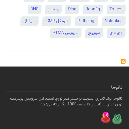
Tracert
ifconfig
Ping
ویندوز
DNS
Nslookup
Pathping
پروتکل ICMP
سیگنال
وای فای
سوییچ
سرویس PTMA
تانوما
تانوما، برند تجاری اینترنت بر بستر فیبر نوری است. این سرویس پرسرعت
ترین اینترنت ثابت را تا سقف 1000 مگ ارائه می‌دهد.