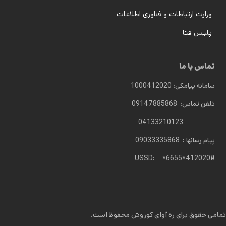
وزارت ارتباطات و فناوری اطلاعات
پلیس فتا
تماس با ما
سامانه پیامکی: 1000412020
تلفن تماس: 09147885868
04133210123
پیام رسانها : 09033335868
USSD: *6655*412020#
تمامی حقوق برای ره آوای کوروش محفوظ است.