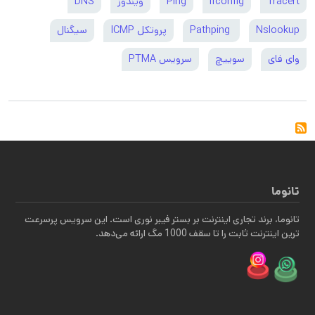
Tracert
ifconfig
Ping
ویندوز
DNS
Nslookup
Pathping
پروتکل ICMP
سیگنال
وای فای
سوییچ
سرویس PTMA
تانوما
تانوما، برند تجاری اینترنت بر بستر فیبر نوری است. این سرویس پرسرعت
ترین اینترنت ثابت را تا سقف 1000 مگ ارائه می‌دهد.