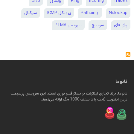
Tracert
ifconfig
Ping
ویندوز
DNS
Nslookup
Pathping
پروتکل ICMP
سیگنال
وای فای
سوییچ
سرویس PTMA
تانوما
تانوما، برند تجاری اینترنت بر بستر فیبر نوری است. این سرویس پرسرعت
ترین اینترنت ثابت را تا سقف 1000 مگ ارائه می‌دهد.