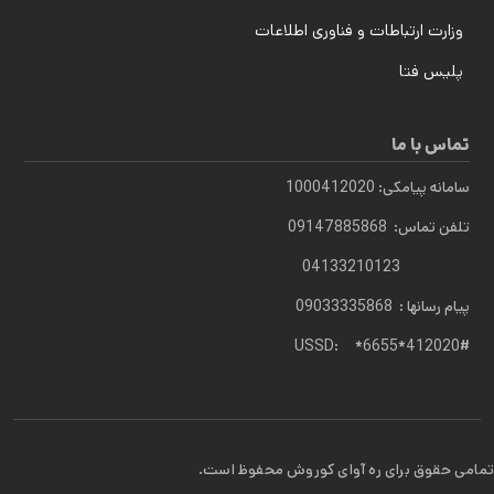
وزارت ارتباطات و فناوری اطلاعات
پلیس فتا
تماس با ما
سامانه پیامکی: 1000412020
تلفن تماس: 09147885868
04133210123
پیام رسانها : 09033335868
USSD: *6655*412020#
تمامی حقوق برای ره آوای کوروش محفوظ است.