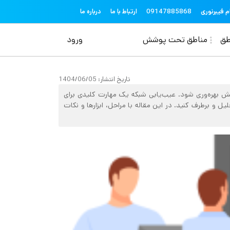
topheader
م فیبرنوری
09147885868
ارتباط با ما
درباره ما
منوی حساب کاربری
طق
مناطق تحت پوشش
ورود
تاریخ انتشار:
1404/06/05
ش بهره‌وری شود. عیب‌یابی شبکه یک مهارت کلیدی برای
 برطرف کنید. در این مقاله با مراحل، ابزارها و نکات