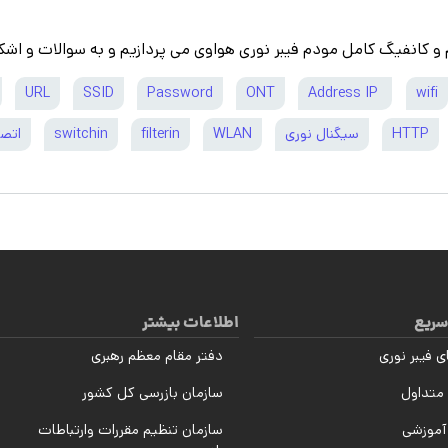
م و کانفیگ کامل مودم فیبر نوری هواوی می پردازیم و به سوالات و اشک
URL
SSID
Password
ONT
Address IP
wifi
HTTP
سیگنال نوری
WLAN
filterin
switchin
اتصا
سریع
اطلاعات بیشتر
ی فیبر نوری
دفتر مقام معظم رهبری
متداول
سازمان بازرسی کل کشور
آموزشی
سازمان تنظیم مقررات وارتباطات