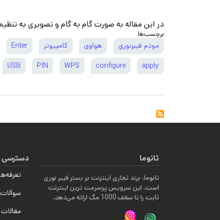
در این مقاله به صورت گام به گام و تصویری به تنظی
برچسب‌ها
مودم فیبرنوری
هواوی
کامپیوتر
Enter
USB
PIN
WPS
configure
apply
تانوما
دسترسی 
تعرفه‌ها
تانوما، برند تجاری اینترنت بر بستر فیبر نوری
است. این سرویس پرسرعت ترین اینترنت
سوالات 
ثابت را تا سقف 1000 مگ ارائه می‌دهد.
مقالات 