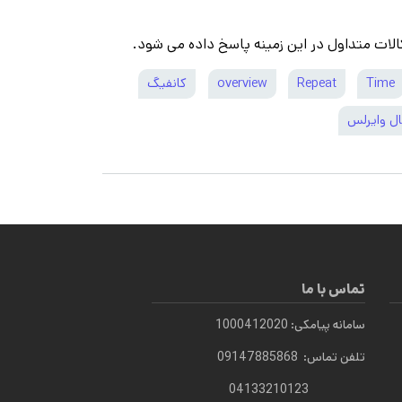
الات متداول در این زمینه پاسخ داده می شود.
Time
Repeat
overview
کانفیگ
ل وایرلس
تماس با ما
سامانه پیامکی: 1000412020
تلفن تماس: 09147885868
04133210123