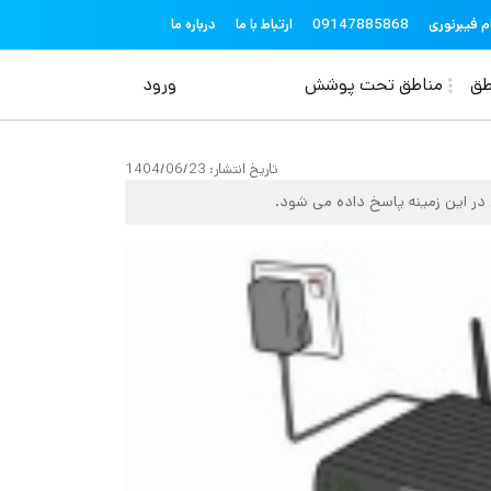
topheader
م فیبرنوری
09147885868
ارتباط با ما
درباره ما
منوی حساب کاربری
طق
مناطق تحت پوشش
ورود
تاریخ انتشار:
1404/06/23
 در این زمینه پاسخ داده می شود.