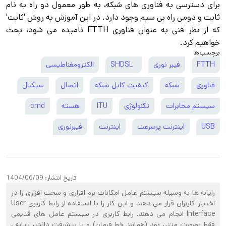
برای دسترسی به فناوری های شبکه، به طور معمول دو راه به نام
ثابت و دومی راه بی سیم وجود دارد. در این آموزش به روش 'ثابت'
که از نظر فنی به عنوان فناوری FTTH نامیده می شود، بحث
خواهیم کرد.
برچسب‌ها
FTTH
فیبر نوری
SHDSL
الکترومغناطیسی
فناوری
شبکه
کیفیت کابل شبکه
اتصال
سیگنال
سیستم مخابرات
تکنولوژی
ITU
هسته
cmd
USB
اینترنت پرسرعت
اینترنت
فیبرنوری
تاریخ انتشار:
1404/06/09
رایانه‌ ها به وسیله سیستم عامل امکانات نرم افزاری و سخت افزاری را در
اختیار کاربران قرار می‌ دهند و این کار را با استفاده از رابط کاربری User
Interface انجام می‌ دهند. رابط کاربری در سیستم عامل‌ های قدیمی
فقط بصورت متنی بود (همانند خط فرمان) و با پیشرفت دانش رایانه ،