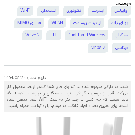
برچسب‌ها
وایرلس
اینترنت
تکنولوژی
استاندارد
Wi-Fi
پهنای باند
اینترنت پرسرعت
WLAN
فناوری MIMO
سیگنال
Dual-Band Wireless
IEEE
Wave 2
فرکانس
2 Mbps
تاریخ انتشار:
1404/05/24
شاید به تازگی متوجه شده‌اید که وای فای شما کندتر از حد معمول کار
می‌کند. قبل از بررسی چگونگی تقویت سیگنال و بهبود عملکرد WiFi،
باید ببینید که چه کسی یا چند نفر به شبکه WiFi شما متصل شده
است. برای تعیین تعداد افراد کانکت به مودم، با ره آوا نت همراه باشید.